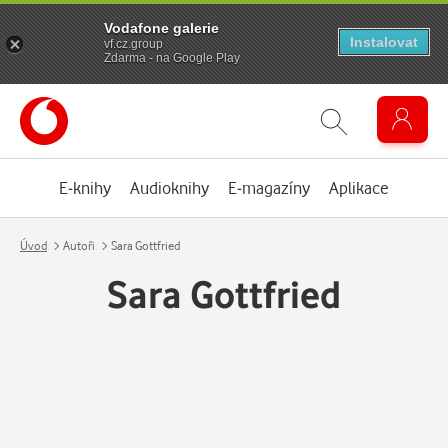
Vodafone galerie
Instalovat
vf.cz.group
Zdarma - na Google Play
E-knihy
Audioknihy
E-magazíny
Aplikace
Úvod
Autoři
Sara Gottfried
Sara Gottfried