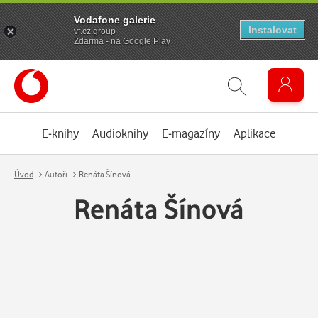
Vodafone galerie
Instalovat
vf.cz.group
Zdarma - na Google Play
E-knihy
Audioknihy
E-magazíny
Aplikace
Úvod
Autoři
Renáta Šínová
Renáta Šínová