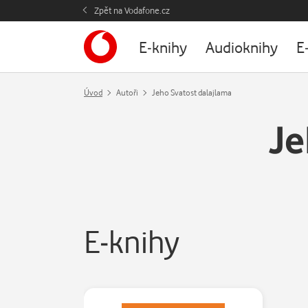
Zpět na Vodafone.cz
E-knihy
Audioknihy
E
Úvod
Autoři
Jeho Svatost dalajlama
Je
E-knihy