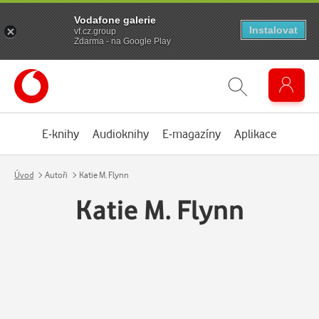
Vodafone galerie
Instalovat
vf.cz.group
Zdarma - na Google Play
E-knihy
Audioknihy
E-magazíny
Aplikace
Úvod
Autoři
Katie M. Flynn
Katie M. Flynn