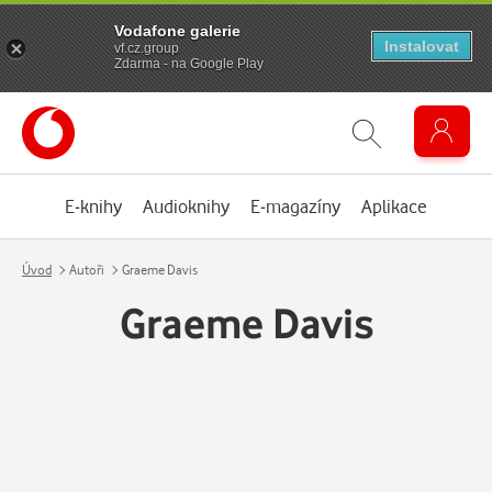
Vodafone galerie
Instalovat
vf.cz.group
Zdarma - na Google Play
E-knihy
Audioknihy
E-magazíny
Aplikace
Úvod
Autoři
Graeme Davis
Graeme Davis