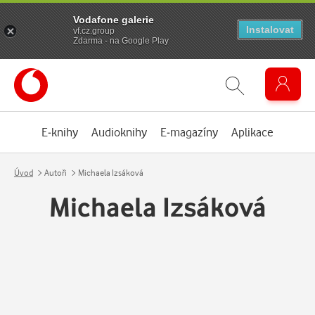
Vodafone galerie
Instalovat
vf.cz.group
Zdarma - na Google Play
E-knihy
Audioknihy
E-magazíny
Aplikace
Úvod
Autoři
Michaela Izsáková
Michaela Izsáková