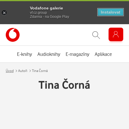
Vodafone galerie
Instalovat
vf.cz.group
Zdarma - na Google Play
E-knihy
Audioknihy
E-magazíny
Aplikace
Úvod
Autoři
Tina Čorná
Tina Čorná