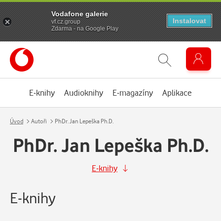
Vodafone galerie
Instalovat
vf.cz.group
Zdarma - na Google Play
E-knihy
Audioknihy
E-magazíny
Aplikace
Úvod
Autoři
PhDr. Jan Lepeška Ph.D.
PhDr. Jan Lepeška Ph.D.
E-knihy
E-knihy