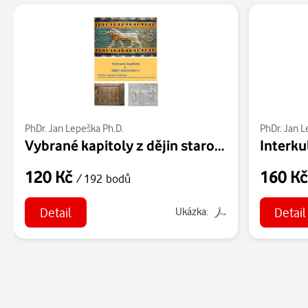
PhDr. Jan Lepeška Ph.D.
PhDr. Jan L
Vybrané kapitoly z dějin starověku I.
120 Kč
160 K
/ 192 bodů
Detail
Detail
Ukázka: