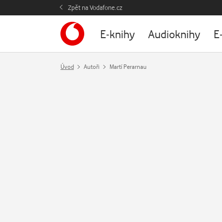
Zpět na Vodafone.cz
E-knihy
Audioknihy
E
Úvod
Autoři
Martí Perarnau