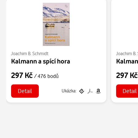
Joachim B. Schmidt
Joachim B.
Kalmann a spící hora
Kalma
297 Kč
297 K
/ 476 bodů
Detail
Detail
Ukázka: