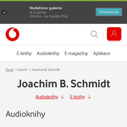
Vodafone galerie
Instalovat
vf.cz.group
Zdarma - na Google Play
E-knihy
Audioknihy
E-magazíny
Aplikace
Úvod
Autoři
Joachim B. Schmidt
Joachim B. Schmidt
Audioknihy
E-knihy
Audioknihy