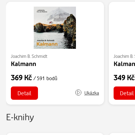
Joachim B. Schmidt
Joachim B.
Kalmann
Kalmann
369 Kč
349 K
/ 591 bodů
Detail
Detail
Ukázka
E-knihy