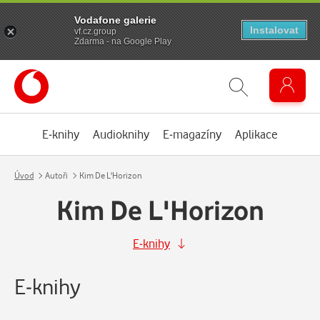
Vodafone galerie
Instalovat
vf.cz.group
Zdarma - na Google Play
E-knihy
Audioknihy
E-magazíny
Aplikace
Úvod
Autoři
Kim De L'Horizon
Kim De L'Horizon
E-knihy
E-knihy