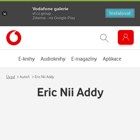
Vodafone galerie
Instalovat
vf.cz.group
Zdarma - na Google Play
E-knihy
Audioknihy
E-magazíny
Aplikace
Úvod
Autoři
Eric Nii Addy
Eric Nii Addy