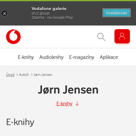
Vodafone galerie
Instalovat
vf.cz.group
Zdarma - na Google Play
E-knihy
Audioknihy
E-magazíny
Aplikace
Úvod
Autoři
Jørn Jensen
Jørn Jensen
E-knihy
E-knihy