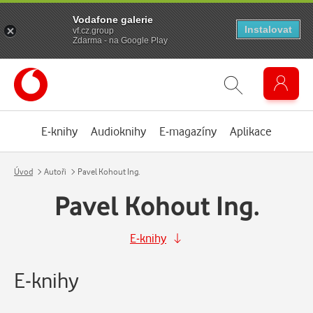
Vodafone galerie
Instalovat
vf.cz.group
Zdarma - na Google Play
E-knihy
Audioknihy
E-magazíny
Aplikace
Úvod
Autoři
Pavel Kohout Ing.
Pavel Kohout Ing.
E-knihy
E-knihy