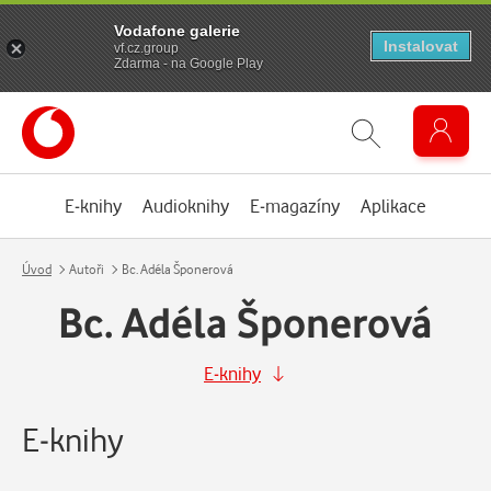
Vodafone galerie
Instalovat
vf.cz.group
Zdarma - na Google Play
E-knihy
Audioknihy
E-magazíny
Aplikace
Úvod
Autoři
Bc. Adéla Šponerová
Bc. Adéla Šponerová
E-knihy
E-knihy