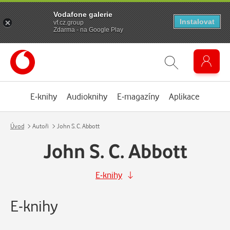
Vodafone galerie
Instalovat
vf.cz.group
Zdarma - na Google Play
E-knihy
Audioknihy
E-magazíny
Aplikace
Úvod
Autoři
John S. C. Abbott
John S. C. Abbott
E-knihy
E-knihy