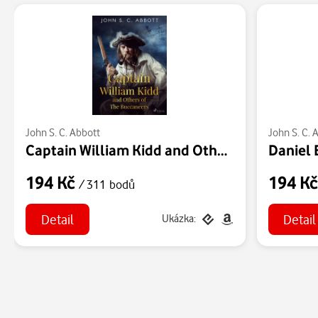
John S. C. Abbott
John S. C. 
Captain William Kidd and Others of The Buccaneers
194 Kč
194 K
/ 311 bodů
Detail
Detail
Ukázka: