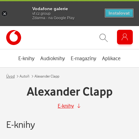
Vodafone galerie
Instalovat
vf.cz.group
Zdarma - na Google Play
E-knihy
Audioknihy
E-magazíny
Aplikace
Úvod
Autoři
Alexander Clapp
Alexander Clapp
E-knihy
E-knihy