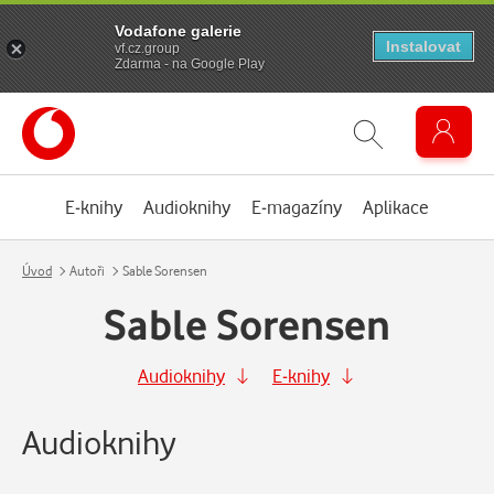
Vodafone galerie
Instalovat
vf.cz.group
Zdarma - na Google Play
E-knihy
Audioknihy
E-magazíny
Aplikace
Úvod
Autoři
Sable Sorensen
Sable Sorensen
Audioknihy
E-knihy
Audioknihy