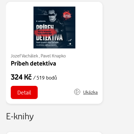
Jozef Vachálek
,
Pavel Knapko
Príbeh detektíva
324 Kč
/ 519 bodů
Detail
Ukázka
E-knihy