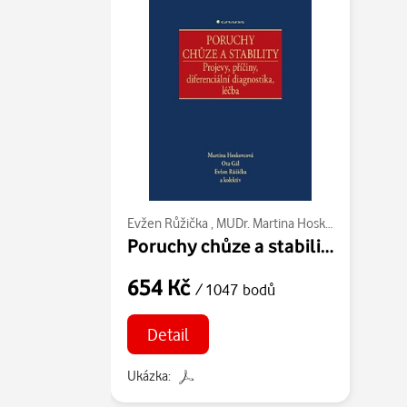
Evžen Růžička
,
MUDr. Martina Hoskovcová
,
kolekt
Poruchy chůze a stability
654 Kč
/ 1047 bodů
Detail
Ukázka: