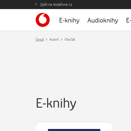
Zpět na Vodafone.cz
E-knihy
Audioknihy
E
Úvod
Autoři
Ota Gál
E-knihy