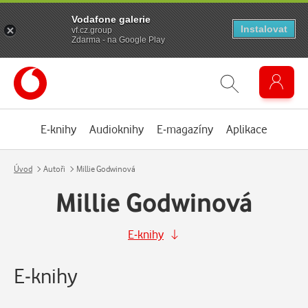
Vodafone galerie
Instalovat
vf.cz.group
Zdarma - na Google Play
E-knihy
Audioknihy
E-magazíny
Aplikace
Úvod
Autoři
Millie Godwinová
Millie Godwinová
E-knihy
E-knihy