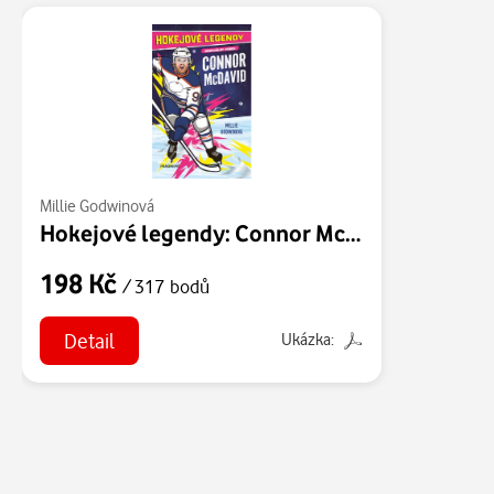
Millie Godwinová
Hokejové legendy: Connor McDavid
198 Kč
/ 317 bodů
Detail
Ukázka: