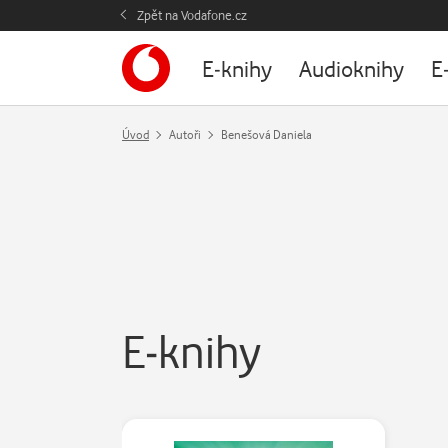
Zpět na Vodafone.cz
E-knihy
Audioknihy
E
Úvod
Autoři
Benešová Daniela
E-knihy