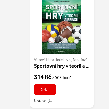
Válková Hana
,
kolektiv a
,
Benešová Daniela
,
Špot
Sportovní hry v teorii a praxi
314 Kč
/ 503 bodů
Detail
Ukázka: