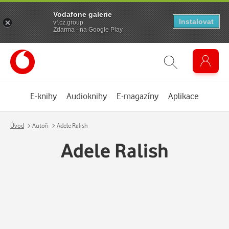
Vodafone galerie
Instalovat
vf.cz.group
Zdarma - na Google Play
E-knihy
Audioknihy
E-magazíny
Aplikace
Úvod
Autoři
Adele Ralish
Adele Ralish