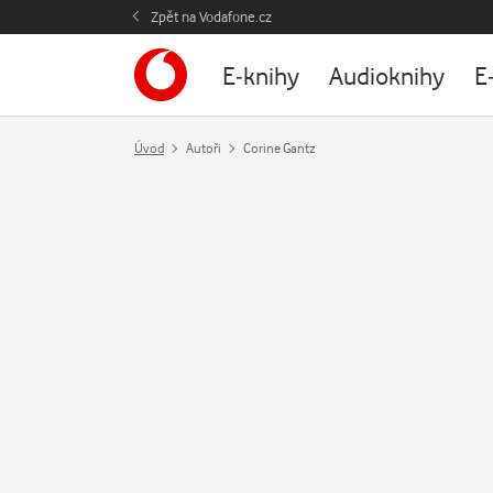
Zpět na Vodafone.cz
E-knihy
Audioknihy
E
Úvod
Autoři
Corine Gantz