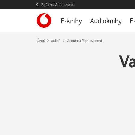
Zpět na Vodafone.cz
E-knihy
Audioknihy
E
Úvod
Autoři
Valentina Montevecchi
Va