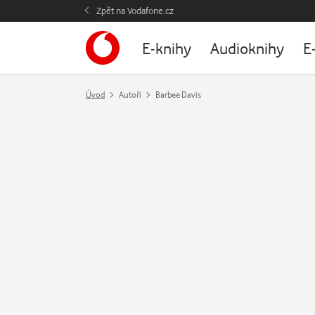
Zpět na Vodafone.cz
E-knihy
Audioknihy
E
Úvod
Autoři
Barbee Davis