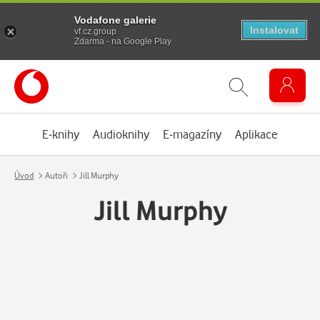
Vodafone galerie
Instalovat
vf.cz.group
Zdarma - na Google Play
E-knihy
Audioknihy
E-magazíny
Aplikace
Úvod
Autoři
Jill Murphy
Jill Murphy