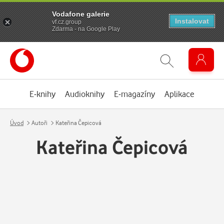
Vodafone galerie
Instalovat
vf.cz.group
Zdarma - na Google Play
E-knihy
Audioknihy
E-magazíny
Aplikace
Úvod
Autoři
Kateřina Čepicová
Kateřina Čepicová