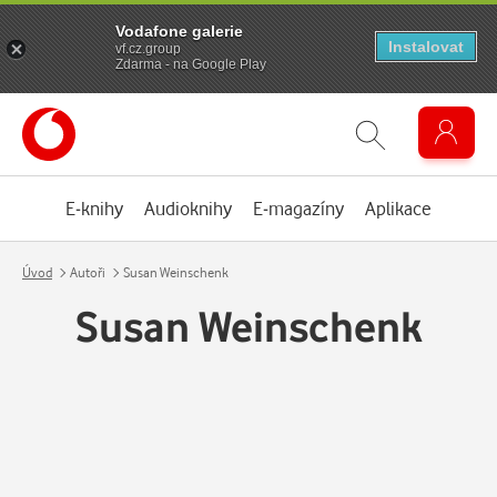
Vodafone galerie
Instalovat
vf.cz.group
Zdarma - na Google Play
E-knihy
Audioknihy
E-magazíny
Aplikace
Úvod
Autoři
Susan Weinschenk
Susan Weinschenk