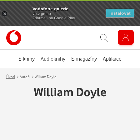
Vodafone galerie
Instalovat
vf.cz.group
Zdarma - na Google Play
E-knihy
Audioknihy
E-magazíny
Aplikace
Úvod
Autoři
William Doyle
William Doyle