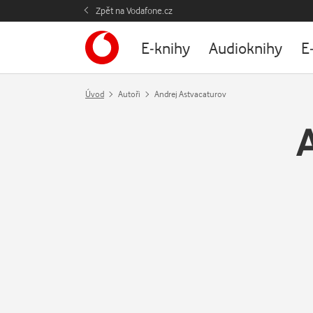
Zpět na Vodafone.cz
E-knihy
Audioknihy
E
Úvod
Autoři
Andrej Astvacaturov