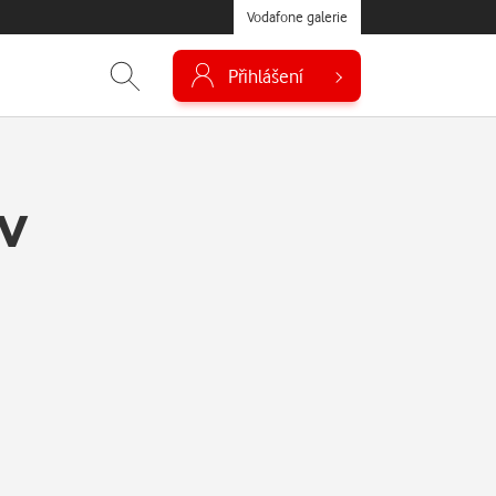
Vodafone galerie
Přihlášení
v