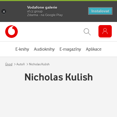
Vodafone galerie
Instalovat
vf.cz.group
Zdarma - na Google Play
E-knihy
Audioknihy
E-magazíny
Aplikace
Úvod
Autoři
Nicholas Kulish
Nicholas Kulish