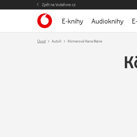
Zpět na Vodafone.cz
E-knihy
Audioknihy
E
Úvod
Autoři
Körnerová Hana Marie
K