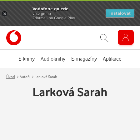
Vodafone galerie
Instalovat
vf.cz.group
Zdarma - na Google Play
E-knihy
Audioknihy
E-magazíny
Aplikace
Úvod
Autoři
Larková Sarah
Larková Sarah