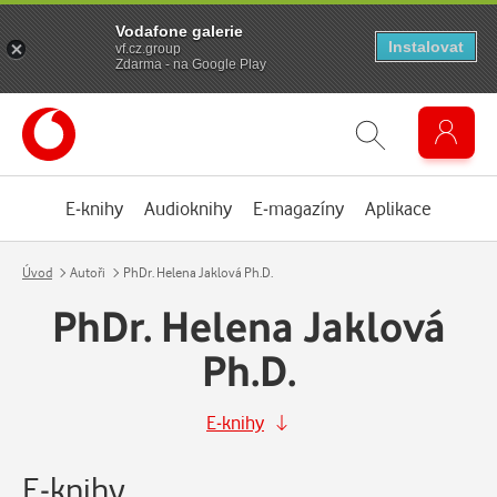
Vodafone galerie
Instalovat
vf.cz.group
Zdarma - na Google Play
E-knihy
Audioknihy
E-magazíny
Aplikace
Úvod
Autoři
PhDr. Helena Jaklová Ph.D.
PhDr. Helena Jaklová
Ph.D.
E-knihy
E-knihy