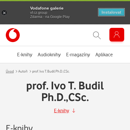
Vodafone galerie
Instalovat
vf.cz.group
Zdarma - na Google Play
E-knihy
Audioknihy
E-magazíny
Aplikace
Úvod
Autoři
prof. Ivo T. Budil Ph.D.,CSc.
prof. Ivo T. Budil
Ph.D.,CSc.
E-knihy
E-knihy