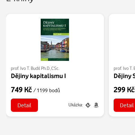
prof. Ivo T. Budil Ph.D.,CSc.
prof. Ivo T.
Dějiny kapitalismu I
Dějiny 
749 Kč
299 K
/ 1199 bodů
Detail
Detail
Ukázka: