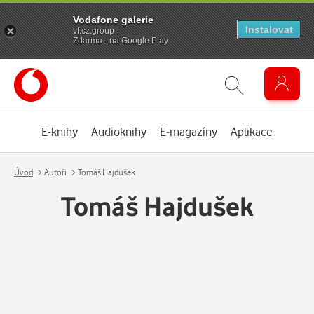
Vodafone galerie
Instalovat
vf.cz.group
Zdarma - na Google Play
E-knihy
Audioknihy
E-magazíny
Aplikace
Úvod
Autoři
Tomáš Hajdušek
Tomáš Hajdušek