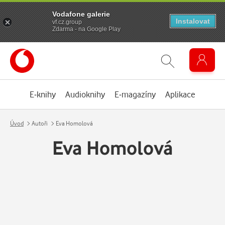
Vodafone galerie
Instalovat
vf.cz.group
Zdarma - na Google Play
E-knihy
Audioknihy
E-magazíny
Aplikace
Úvod
Autoři
Eva Homolová
Eva Homolová