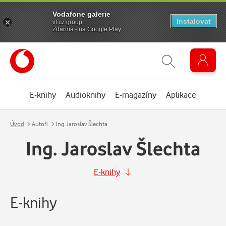
Vodafone galerie
Instalovat
vf.cz.group
Zdarma - na Google Play
E-knihy
Audioknihy
E-magazíny
Aplikace
Úvod
Autoři
Ing. Jaroslav Šlechta
Ing. Jaroslav Šlechta
E-knihy
E-knihy