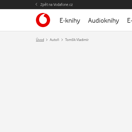
Zpět na Vodafone.cz
E-knihy
Audioknihy
E
Úvod
Autoři
Tomšík Vladimír