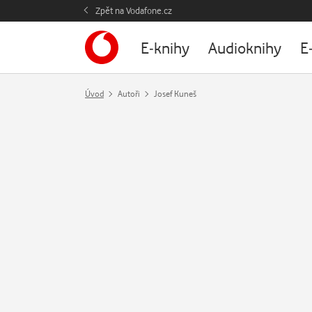
Zpět na Vodafone.cz
E-knihy
Audioknihy
E
Úvod
Autoři
Josef Kuneš