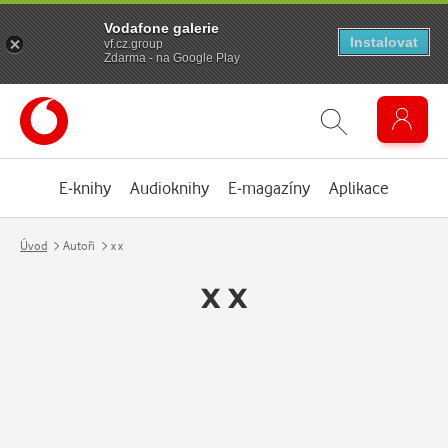
Vodafone galerie
Instalovat
vf.cz.group
Zdarma - na Google Play
E-knihy
Audioknihy
E-magazíny
Aplikace
Úvod
Autoři
x x
x x