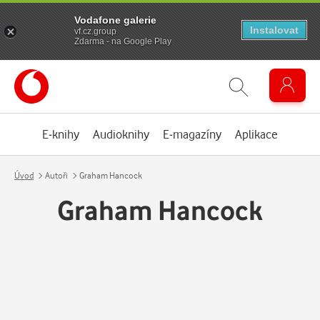
Vodafone galerie
Instalovat
vf.cz.group
Zdarma - na Google Play
E-knihy
Audioknihy
E-magazíny
Aplikace
Úvod
Autoři
Graham Hancock
Graham Hancock