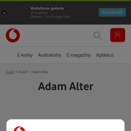
Vodafone galerie
Instalovat
vf.cz.group
Zdarma - na Google Play
E-knihy
Audioknihy
E-magazíny
Aplikace
Úvod
Autoři
Adam Alter
Adam Alter