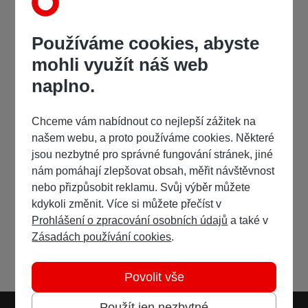
Používáme cookies, abyste
mohli využít náš web
naplno.
Chceme vám nabídnout co nejlepší zážitek na
našem webu, a proto používáme cookies. Některé
jsou nezbytné pro správné fungování stránek, jiné
nám pomáhají zlepšovat obsah, měřit návštěvnost
nebo přizpůsobit reklamu. Svůj výběr můžete
kdykoli změnit. Více si můžete přečíst v
Prohlášení o zpracování osobních údajů
a také v
Zásadách používání cookies
.
Povolit vše
Použít jen nezbytné