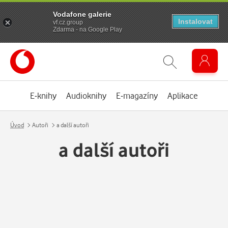
Vodafone galerie
Instalovat
vf.cz.group
Zdarma - na Google Play
E-knihy
Audioknihy
E-magazíny
Aplikace
Úvod
Autoři
a další autoři
a další autoři