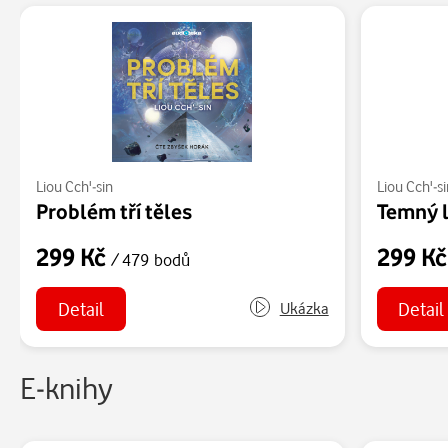
Liou Cch'-sin
Liou Cch'-si
Problém tří těles
Temný 
299 Kč
299 K
/ 479 bodů
Detail
Detail
Ukázka
E-knihy