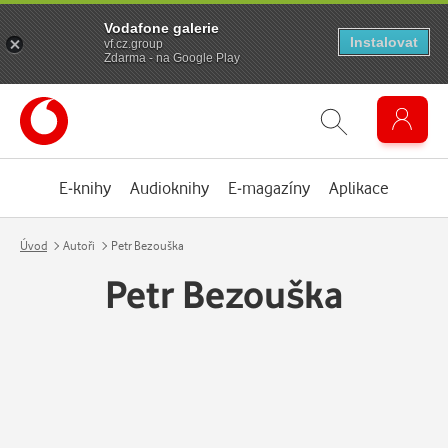
Vodafone galerie
Instalovat
vf.cz.group
Zdarma - na Google Play
E-knihy
Audioknihy
E-magazíny
Aplikace
Úvod
Autoři
Petr Bezouška
Petr Bezouška