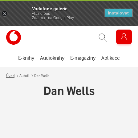
Vodafone galerie
Instalovat
vf.cz.group
Zdarma - na Google Play
E-knihy
Audioknihy
E-magazíny
Aplikace
Úvod
Autoři
Dan Wells
Dan Wells