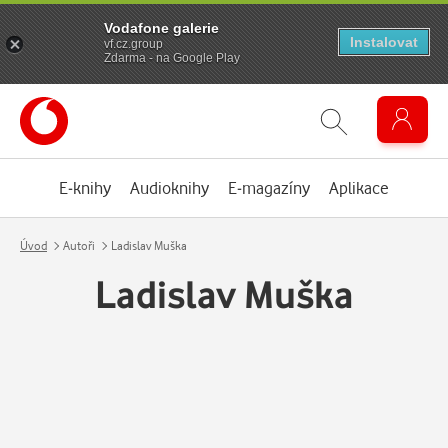
Vodafone galerie
Instalovat
vf.cz.group
Zdarma - na Google Play
E-knihy
Audioknihy
E-magazíny
Aplikace
Úvod
Autoři
Ladislav Muška
Ladislav Muška