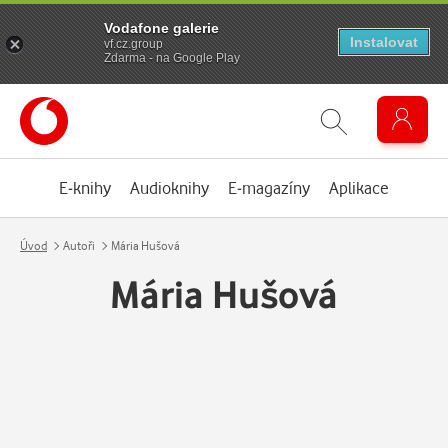
Vodafone galerie
Instalovat
vf.cz.group
Zdarma - na Google Play
E-knihy
Audioknihy
E-magazíny
Aplikace
Úvod
Autoři
Mária Hušová
Mária Hušová