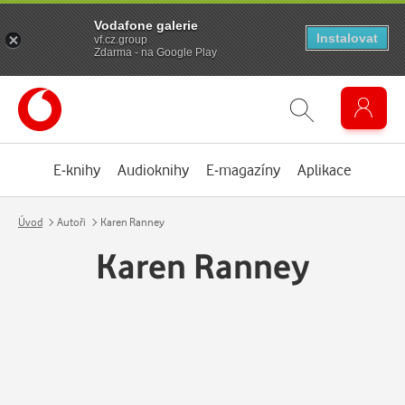
Vodafone galerie
Instalovat
vf.cz.group
Zdarma - na Google Play
E-knihy
Audioknihy
E-magazíny
Aplikace
Úvod
Autoři
Karen Ranney
Karen Ranney